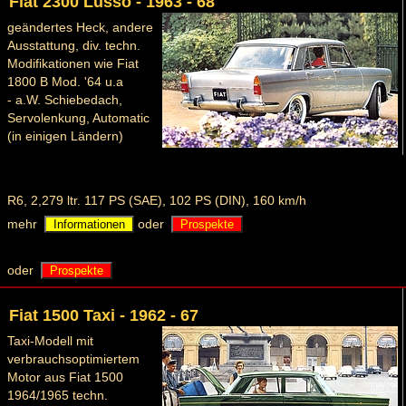
Fiat 2300 Lusso - 1963 - 68
geändertes Heck, andere
Ausstattung, div. techn.
Modifikationen wie Fiat
1800 B Mod. '64 u.a
- a.W. Schiebedach,
Servolenkung, Automatic
(in einigen Ländern)
R6, 2,279 ltr. 117 PS (SAE), 102 PS (DIN), 160 km/h
mehr
oder
Informationen
Prospekte
oder
Prospekte
Fiat 1500 Taxi - 1962 - 67
Taxi-Modell mit
verbrauchsoptimiertem
Motor aus Fiat 1500
1964/1965 techn.