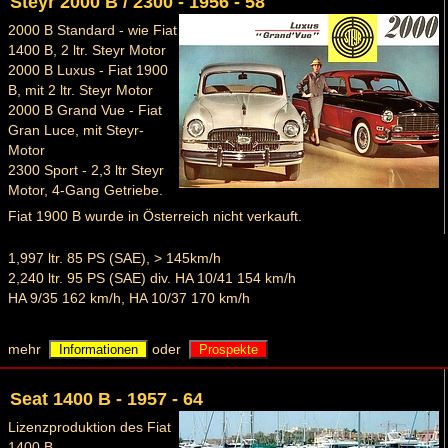
Steyr 2000 B / 2300 - 1956 - 58
2000 B Standard - wie Fiat
1400 B, 2 ltr. Steyr Motor
2000 B Luxus - Fiat 1900
B, mit 2 ltr. Steyr Motor
2000 B Grand Vue - Fiat
Gran Luce, mit Steyr-
Motor
2300 Sport - 2,3 ltr Steyr
Motor, 4-Gang Getriebe.
Fiat 1900 B wurde in Österreich nicht verkauft.
1,997 ltr. 85 PS (SAE), > 145km/h
2,240 ltr. 95 PS (SAE) div. HA 10/41 154 km/h
HA 9/35 162 km/h, HA 10/37 170 km/h
mehr
oder
Informationen
Prospekte
Seat 1400 B - 1957 - 64
Lizenzproduktion des Fiat
1400 B