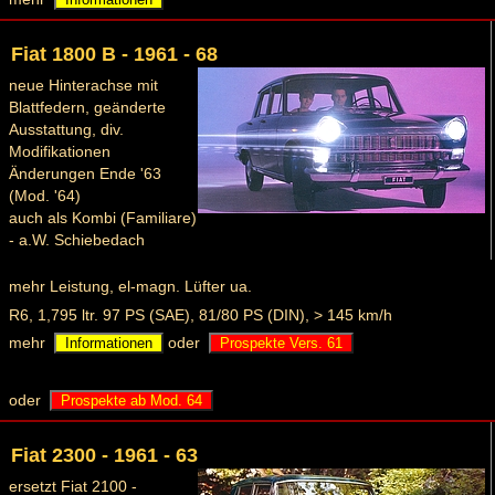
Fiat 1800 B - 1961 - 68
neue Hinterachse mit
Blattfedern, geänderte
Ausstattung, div.
Modifikationen
Änderungen Ende '63
(Mod. '64)
auch als Kombi (Familiare)
- a.W. Schiebedach
mehr Leistung, el-magn. Lüfter ua.
R6, 1,795 ltr. 97 PS (SAE), 81/80 PS (DIN), > 145 km/h
mehr
oder
Informationen
Prospekte Vers. 61
oder
Prospekte ab Mod. 64
Fiat 2300 - 1961 - 63
ersetzt Fiat 2100 -