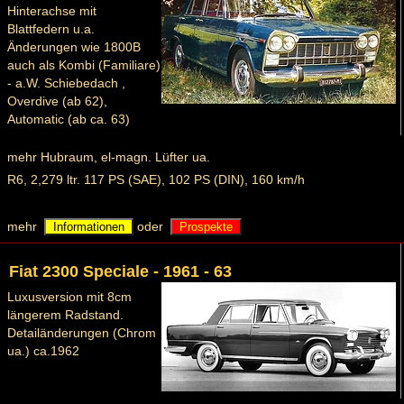
Hinterachse mit
Blattfedern u.a.
Änderungen wie 1800B
auch als Kombi (Familiare)
- a.W. Schiebedach ,
Overdive (ab 62),
Automatic (ab ca. 63)
mehr Hubraum, el-magn. Lüfter ua.
R6, 2,279 ltr. 117 PS (SAE), 102 PS (DIN), 160 km/h
mehr
oder
Informationen
Prospekte
Fiat 2300 Speciale - 1961 - 63
Luxusversion mit 8cm
längerem Radstand.
Detailänderungen (Chrom
ua.) ca.1962