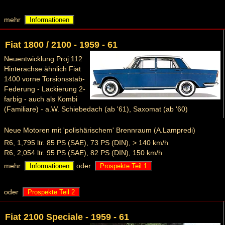
mehr
Informationen
Fiat 1800 / 2100 - 1959 - 61
Neuentwicklung Proj 112
Hinterachse ähnlich Fiat
1400 vorne Torsionsstab-
Federung - Lackierung 2-
farbig - auch als Kombi
(Familiare) - a.W. Schiebedach (ab '61), Saxomat (ab '60)
Neue Motoren mit 'polishärischem' Brennraum (A.Lampredi)
R6, 1,795 ltr. 85 PS (SAE), 73 PS (DIN), > 140 km/h
R6, 2,054 ltr. 95 PS (SAE), 82 PS (DIN), 150 km/h
mehr
oder
Informationen
Prospekte Teil 1
oder
Prospekte Teil 2
Fiat 2100 Speciale - 1959 - 61