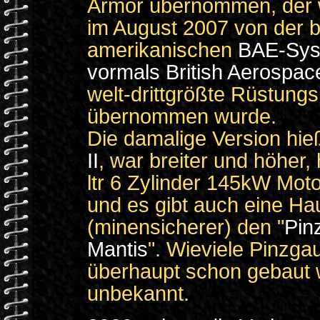
Armor übernommen, der 
im August 2007 von der br
amerikanischen
BAE-Sys
vormals British Aerospac
welt-drittgrößte Rüstung
übernommen wurde.
Die damalige Version hi
II
, war breiter und höher, 
ltr 6 Zylinder 145kW Mot
und es gibt auch eine Ha
(minensicherer) den "
Pin
Mantis
". Wieviele Pinzgau
überhaupt schon gebaut w
unbekannt.