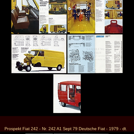
Prospekt Fiat 242 - Nr. 242 A1 Sept 79 Deutsche Fiat - 1979 - dt.