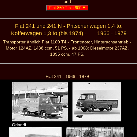
und
Fiat 850 T bis 900 E
Fiat 241 und 241 N - Pritschenwagen 1,4 to,
Kofferwagen 1,3 to (bis 1974) - 1966 - 1979
Transporter ähnlich Fiat 1100 T4 - Frontmotor, Hinterachsantrieb -
Motor 124AZ, 1438 ccm, 51 PS, - ab 1968: Dieselmotor 237AZ,
1895 ccm, 47 PS.
Fiat 241 - 1966 - 1979
Orlandi